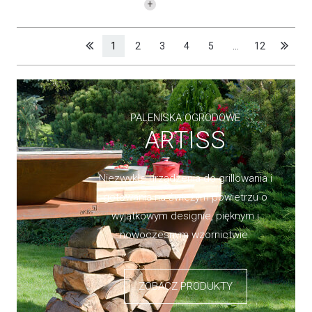
1
2
3
4
5
...
12
PALENISKA OGRODOWE
ARTISS
Niezwykłe urządzenia do grillowania i
gotowania na świeżym powietrzu o
wyjątkowym designie, pięknym i
nowoczesnym wzornictwie.
ZOBACZ PRODUKTY