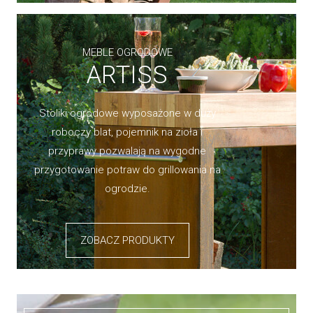
MEBLE OGRODOWE
ARTISS
Stoliki ogrodowe wyposażone w duży
roboczy blat, pojemnik na zioła i
przyprawy pozwalają na wygodne
przygotowanie potraw do grillowania na
ogrodzie.
ZOBACZ PRODUKTY